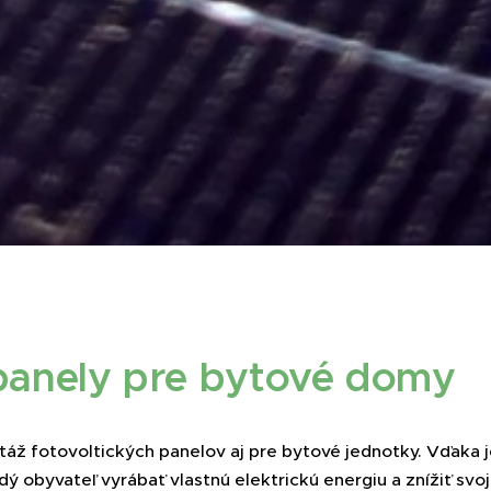
 panely pre bytové domy
áž fotovoltických panelov aj pre bytové jednotky. Vďaka j
ý obyvateľ vyrábať vlastnú elektrickú energiu a znížiť sv