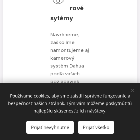
rové
sytémy
Navrhneme,
zaškolíme
namontujeme aj
kamerový
systém Dahua
podľa vašich
požiadaviek.
Používame cookies, aby sme zaistili správne fungovanie a
bezpečnosť našich stránok. Tým vám môžeme poskytnúť tú
najlepšiu skúsenosť z ich návštevy.
© 2023 Všetky práva vyhradené
Prijať nevyhnutné
Prijať všetko
Made by Skrúcaný
Cookies