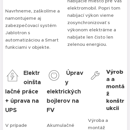
nabíjacie miesto pre Váš
elektromobil. Popri tom
Navrhneme, zaškolíme a
nabíjací výkon vieme
namontujeme aj
zosynchronizovať s
zabezpečovací systém
výkonom elektrárne a
Jablotron s
nabíjate len čisto len
automatizáciou a Smart
zelenou energiou.
funkciami v objekte.
Výrob
Elektr
Úprav
a a
oinšta
y
montá
lačné práce
elektrických
ž
+ úprava na
bojlerov na
konštr
ukcii
UPS
FV
Výroba a
V prípade
Akumulačné
montáž