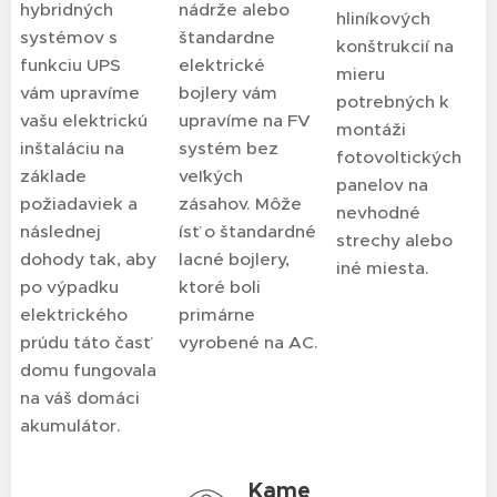
hybridných
nádrže alebo
hliníkových
systémov s
štandardne
konštrukcií na
funkciu UPS
elektrické
mieru
vám upravíme
bojlery vám
potrebných k
vašu elektrickú
upravíme na FV
montáži
inštaláciu na
systém bez
fotovoltických
základe
veľkých
panelov na
požiadaviek a
zásahov. Môže
nevhodné
následnej
ísť o štandardné
strechy alebo
dohody tak, aby
lacné bojlery,
iné miesta.
po výpadku
ktoré boli
elektrického
primárne
prúdu táto časť
vyrobené na AC.
domu fungovala
na váš domáci
akumulátor.
Kame